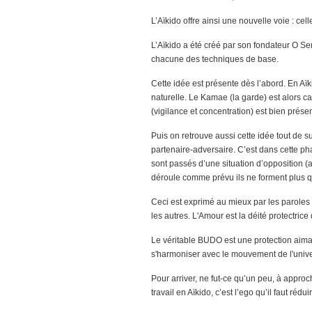
L’Aïkido offre ainsi une nouvelle voie : cel
L’Aïkido a été créé par son fondateur O Sen
chacune des techniques de base.
Cette idée est présente dès l’abord. En Aïk
naturelle. Le Kamae (la garde) est alors 
(vigilance et concentration) est bien prés
Puis on retrouve aussi cette idée tout de su
partenaire-adversaire. C’est dans cette ph
sont passés d’une situation d’opposition (
déroule comme prévu ils ne forment plus qu
Ceci est exprimé au mieux par les paroles 
les autres. L'Amour est la déité protectrice
Le véritable BUDO est une protection aimant
s'harmoniser avec le mouvement de l'univer
Pour arriver, ne fut-ce qu’un peu, à approch
travail en Aïkido, c’est l’ego qu’il faut réd