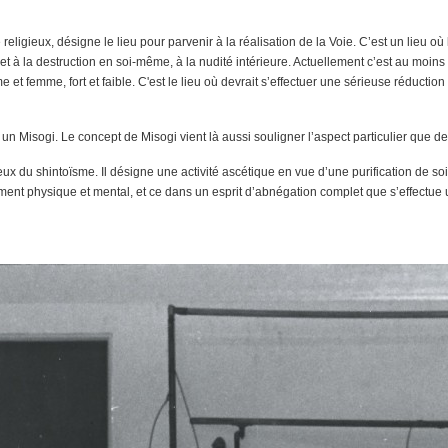
eligieux, désigne le lieu pour parvenir à la réalisation de la Voie. C’est un lieu où l
on et à la destruction en soi-même, à la nudité intérieure. Actuellement c’est au moins 
et femme, fort et faible. C'est le lieu où devrait s’effectuer une sérieuse réduction d
 Misogi. Le concept de Misogi vient là aussi souligner l’aspect particulier que d
ieux du shintoïsme. Il désigne une activité ascétique en vue d’une purification de so
ment physique et mental, et ce dans un esprit d’abnégation complet que s’effectue 