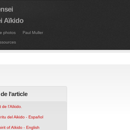
ensei
i Aïkido
ie photos
Paul Muller
ssources
de l'article
t de l’Aïkido.
ritu del Aikido - Español
rit of Aïkido - English