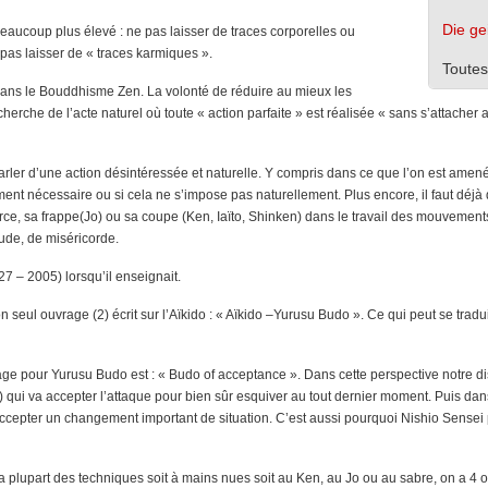
Die ge
beaucoup plus élevé : ne pas laisser de traces corporelles ou
pas laisser de « traces karmiques ».
Toutes
ans le Bouddhisme Zen. La volonté de réduire au mieux les
erche de l’acte naturel où toute « action parfaite » est réalisée « sans s’attacher au
arler d’une action désintéressée et naturelle. Y compris dans ce que l’on est amen
raiment nécessaire ou si cela ne s’impose pas naturellement. Plus encore, il faut déj
orce, sa frappe(Jo) ou sa coupe (Ken, Iaïto, Shinken) dans le travail des mouvements
tude, de miséricorde.
27 – 2005) lorsqu’il enseignait.
son seul ouvrage (2) écrit sur l’Aïkido : « Aïkido –Yurusu Budo ». Ce qui peut se tradu
age pour Yurusu Budo est : « Budo of acceptance ». Dans cette perspective notre di
ué) qui va accepter l’attaque pour bien sûr esquiver au tout dernier moment. Puis da
 accepter un changement important de situation. C’est aussi pourquoi Nishio Sensei
a plupart des techniques soit à mains nues soit au Ken, au Jo ou au sabre, on a 4 o