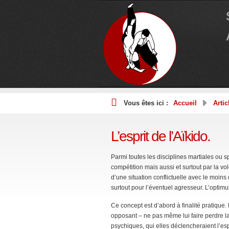
Vous êtes ici :
Accueil
Artic
L’esprit de l’Aïkido.
Parmi toutes les disciplines martiales ou s
compétition mais aussi et surtout par la vol
d’une situation conflictuelle avec le moi
surtout pour l’éventuel agresseur. L’optimum
Ce concept est d’abord à finalité pratique
opposant – ne pas même lui faire perdre la 
psychiques, qui elles déclencheraient l’es