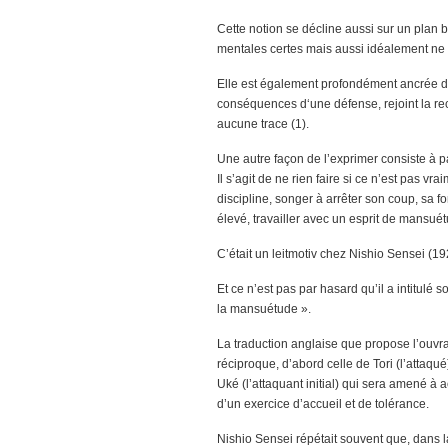
Cette notion se décline aussi sur un plan 
mentales certes mais aussi idéalement ne 
Elle est également profondément ancrée d
conséquences d‘une défense, rejoint la rech
aucune trace (1).
Une autre façon de l’exprimer consiste à p
Il s’agit de ne rien faire si ce n’est pas v
discipline, songer à arrêter son coup, sa f
élevé, travailler avec un esprit de mansué
C’était un leitmotiv chez Nishio Sensei (19
Et ce n’est pas par hasard qu’il a intitulé 
la mansuétude ».
La traduction anglaise que propose l’ouvr
réciproque, d’abord celle de Tori (l’attaq
Uké (l’attaquant initial) qui sera amené à
d’un exercice d’accueil et de tolérance.
Nishio Sensei répétait souvent que, dans l