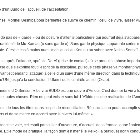
le d’un Budo de l’accueil, de l’acceptation.
sei Morihei Ueshiba pour permettre de suivre ce chemin : celui de vivre, laisser viv
ido pas de « garde » ou de posture d’attente particulière qui pourrait déjà s’appar
caractérisé de Mu-Kamae (« sans garde »). Sans garde physique apparente certes m
ente. C’est le cas à mains nues, mais aussi au Ken ou au sabre avec Nishio Senseï.
ite après l’attaque, après le De-Aï (prise de contact) où se produit la phase importa
ase que s’exprime tout l’esprit de la discipline, puisque cette phase va montrer ph
avant et pendant l’attaque) à celle d’un suivi d’une même direction dans la techniq
’UN, jusqu’à la conclusion, l’Ukémi ou le contrôle au sol (Osae).
même d’O Sensei : « Le vrai BUDO est une œuvre d'Amour. C'est donner la vie à tous
 de toutes choses. Rien ne peut exister sans lui. L’Aïkido est une réalisation de l'Am
e de tous les êtres dans l'esprit de réconciliation. Réconciliation pour accomplir 
s et de se mettre en accord avec l'univers lui-même. »
er cette voie, cet esprit particulier d’ouverture, d’accueil, de tolérance, donc final
uire. Et le mode de pratique, la façon dont est mené le Keiko (la pratique) doit y condu