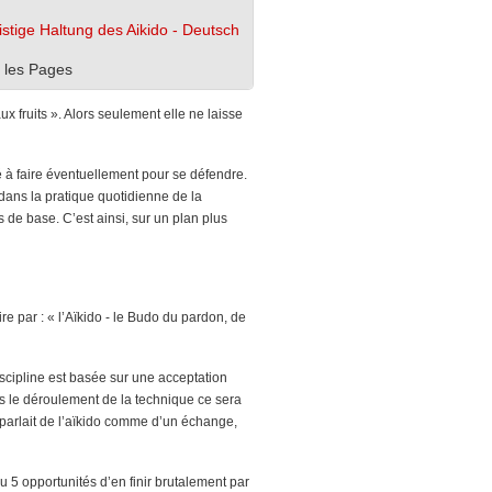
istige Haltung des Aikido - Deutsch
 les Pages
x fruits ». Alors seulement elle ne laisse
é à faire éventuellement pour se défendre.
à dans la pratique quotidienne de la
 de base. C’est ainsi, sur un plan plus
ire par : « l’Aïkido - le Budo du pardon, de
scipline est basée sur une acceptation
ns le déroulement de la technique ce sera
 parlait de l’aïkido comme d’un échange,
u 5 opportunités d’en finir brutalement par