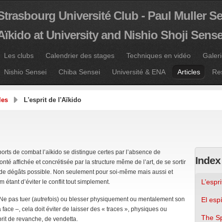
Strasbourg Université Club - Paul Muller S
Aïkido at University and Nishio Shoji Sense
Les clubs
Calendrier des stages
Techniques en vidéo
Galer
Nishio Sensei
Chiba Sensei
Université & ENA
Articles
Re
les
L'esprit de l'Aïkido
ports de combat l’aïkido se distingue certes par l’absence de
Index 
onté affichée et concrétisée par la structure même de l’art, de se sortir
ns de dégâts possible. Non seulement pour soi-même mais aussi et
L’espri
 étant d’éviter le conflit tout simplement.
. Ne pas tuer (autrefois) ou blesser physiquement ou mentalement son
El espí
face –, cela doit éviter de laisser des « traces », physiques ou
The Spi
prit de revanche, de vendetta.