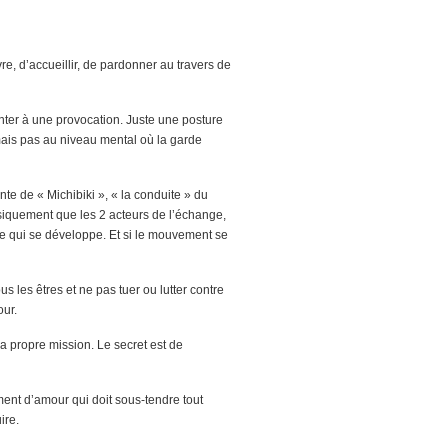
re, d’accueillir, de pardonner au travers de
enter à une provocation. Juste une posture
ais pas au niveau mental où la garde
nte de « Michibiki », « la conduite » du
ysiquement que les 2 acteurs de l’échange,
ue qui se développe. Et si le mouvement se
 les êtres et ne pas tuer ou lutter contre
our.
sa propre mission. Le secret est de
ement d’amour qui doit sous-tendre tout
ire.